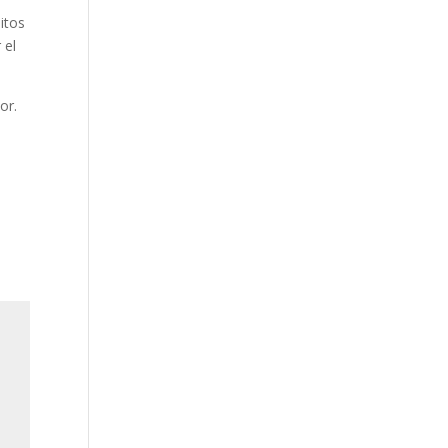
itos
 el
or.