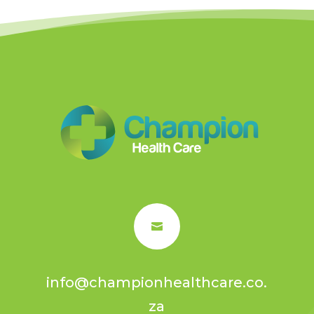

info@championhealthcare.co.
za