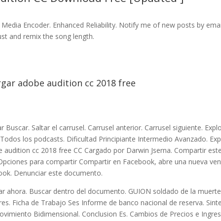
edia Encoder. Enhanced Reliability. Notify me of new posts by emai
ust and remix the song length.
ar adobe audition cc 2018 free
uscar. Saltar el carrusel. Carrusel anterior. Carrusel siguiente. Expl
 Todos los podcasts. Dificultad Principiante Intermedio Avanzado. Exp
udition cc 2018 free CC Cargado por Darwin Jserna. Compartir est
pciones para compartir Compartir en Facebook, abre una nueva ve
ok. Denunciar este documento.
ar ahora. Buscar dentro del documento. GUION soldado de la muerte
s. Ficha de Trabajo Ses Informe de banco nacional de reserva. Sinte
vimiento Bidimensional. Conclusion Es. Cambios de Precios e Ingres