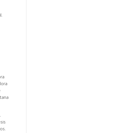
l.
ora
lora
e
ntana
.
sis
os.