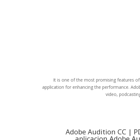
It is one of the most promising features 
application for enhancing the performance. Adob
video, podcastin
Adobe Audition CC | PD
aplicacion.Adobe Au